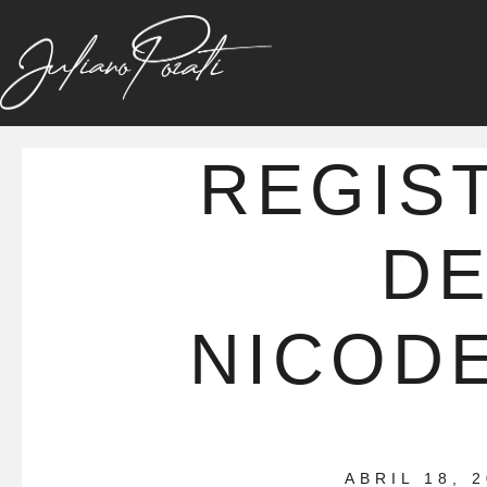
REGIS
D
NICOD
ABRIL 18, 