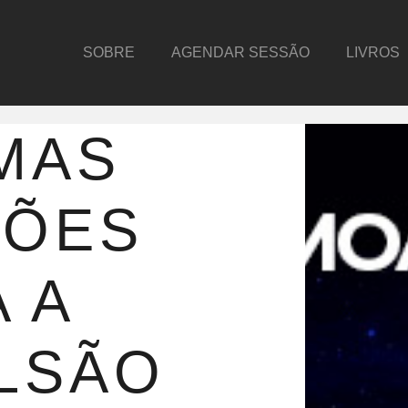
SOBRE
AGENDAR SESSÃO
LIVROS
MAS
ÇÕES
 A
LSÃO