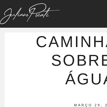
CAMIN
SOBR
ÁGU
MARÇO 29, 