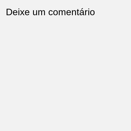
Deixe um comentário
O seu endereço de e-mail não será publicado.
Campos
obrigatórios são marcados com
*
Comentário
*
Nome
*