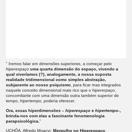
” Iremos falar em dimensões superiores, a começar pelo
hiperespaço
uma quarta dimensão do espaço, vivendo a
qual viveríamos (?), analogamente, a nossa suposta
realidade tridimensional como simples abstração,
subjacente ao nosso psiquismo
, para ficar mas integrados
naquele conceito dimensional mais rico que o
hipererpaço
,
concomitante com uma dimensão outra também superior de
tempo,
hipertempo,
poderia oferecer.
Ora, essas hiperdimensões –
hiperespaço
e
hipertempo
-,
brinda-nos com elas a fascinante fenomenologia
parapsicológica.
”
UCHÔA, Alfredo Moacyr.
Mergulho no Hiperespaço
.