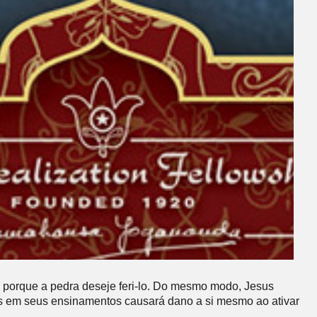
 porque a pedra deseje feri-lo. Do mesmo modo, Jesus
as em seus ensinamentos causará dano a si mesmo ao ativar