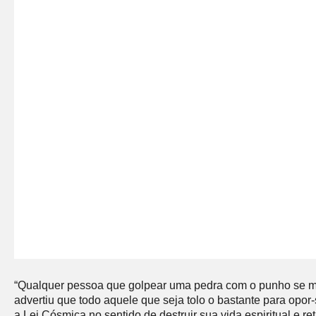
“Qualquer pessoa que golpear uma pedra com o punho se ma
advertiu que todo aquele que seja tolo o bastante para op
a Lei Cósmica no sentido de destruir sua vida espiritual e r