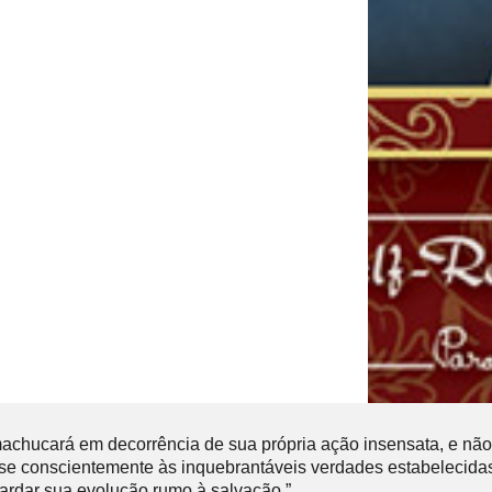
chucará em decorrência de sua própria ação insensata, e não
or-se conscientemente às inquebrantáveis verdades estabelecid
etardar sua evolução rumo à salvação.”