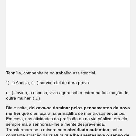
Teonília, companheira no trabalho assistencial.
“(…) Anésia, (…) sorvia o fel de dura prova.
(…) Jovino, o esposo, vivia agora sob a estranha fascinação de
outra mulher. (…)
Dia e noite,
deixava-se dominar pelos pensamentos da nova
mulher
que o enlaçara na armadilha de mentirosos encantos.
Em casa, nas atividades da profissão ou na via pública, era ela,
sempre ela a senhorear-lhe a mente desprevenida.
Transformara-se o mísero num
obsidiado autêntico
, sob a
constante atuação da criatura que lhe
anestesiava o senso de