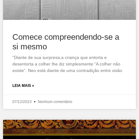
Comece compreendendo-se a
si mesmo
“Diante de sua surpresa,a criança que entorta e
desentorta a colher lhe diz simplesmente:“A colher não
existe“. Neo está diante de uma contradição entre visão
LEIA MAIS »
07/12/2023
Nenhum comentário