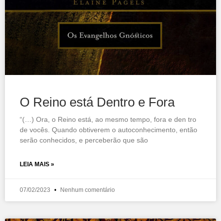
O Reino está Dentro e Fora
“(…) Ora, o Reino está, ao mesmo tempo, fora e den tro
de vocês. Quando obtiverem o autoconhecimento, então
serão conhecidos, e perceberão que são
LEIA MAIS »
07/02/2023
Nenhum comentário