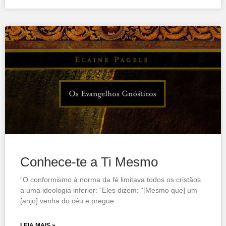
Conhece-te a Ti Mesmo
“O conformismo à norma da fé limitava todos os cristãos
a uma ideologia inferior: “Eles dizem: “[Mesmo que] um
[anjo] venha do céu e pregue
LEIA MAIS »