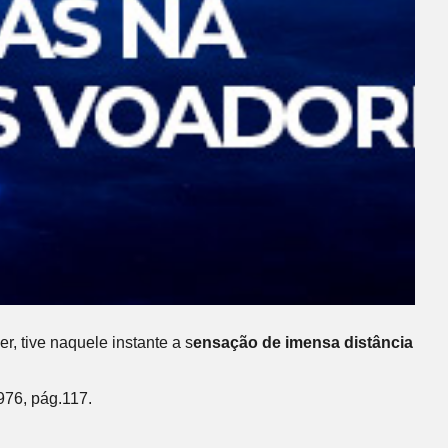
, tive naquele instante a s
ensação de imensa distância
976, pág.117.