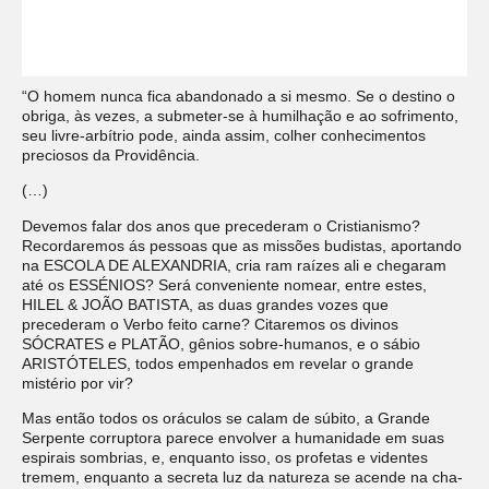
“O homem nunca fica abandonado a si mesmo. Se o destino o
obriga, às vezes, a submeter-se à humilhação e ao sofrimento,
seu livre-arbítrio pode, ainda assim, colher conhecimentos
preciosos da Providência.
(…)
Devemos falar dos anos que precederam o Cristianismo?
Recordaremos ás pessoas que as missões budistas, aportando
na ESCOLA DE ALEXANDRIA, cria ram raízes ali e chegaram
até os ESSÉNIOS? Será conveniente nomear, entre estes,
HILEL & JOÃO BATISTA, as duas grandes vozes que
precederam o Verbo feito carne? Citaremos os divinos
SÓCRATES e PLATÃO, gênios sobre-humanos, e o sábio
ARISTÓTELES, todos empenhados em revelar o grande
mistério por vir?
Mas então todos os oráculos se calam de súbito, a Grande
Serpente corruptora parece envolver a humanidade em suas
espirais sombrias, e, enquanto isso, os profetas e videntes
tremem, enquanto a secreta luz da natureza se acende na cha-