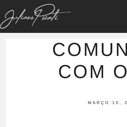
COMU
COM O
MARÇO 10, 