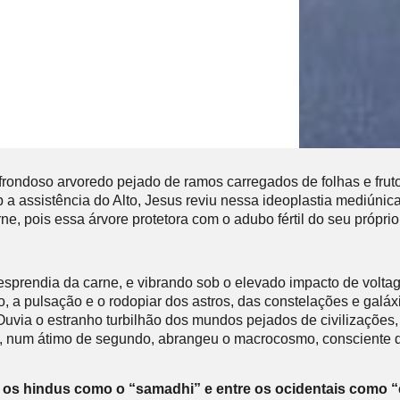
frondoso arvoredo pejado de ramos carregados de folhas e fruto
assistência do Alto, Jesus reviu nessa ideoplastia mediúnica 
, pois essa árvore protetora com o adubo fértil do seu próprio 
prendia da carne, e vibrando sob o elevado impacto de voltagem
 a pulsação e o rodopiar dos astros, das constelações e galáxi
. Ouvia o estranho turbilhão dos mundos pejados de civilizaçõe
us, num átimo de segundo, abrangeu o macrocosmo, consciente d
s hindus como o “samadhi” e entre os ocidentais como “êxt