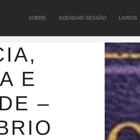
SOBRE
AGENDAR SESSÃO
LIVROS
IA,
A E
DE –
BRIO