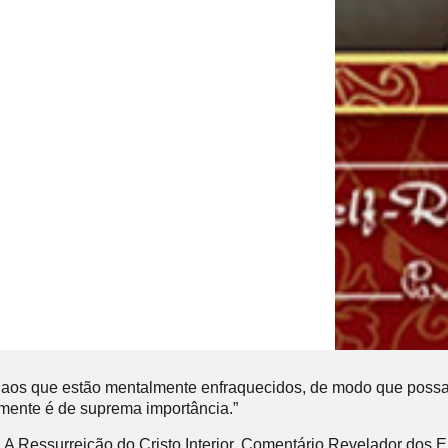
ior aos que estão mentalmente enfraquecidos, de modo que possa
lmente é de suprema importância.”
, A Ressurreição do Cristo Interior. Comentário Revelador dos En