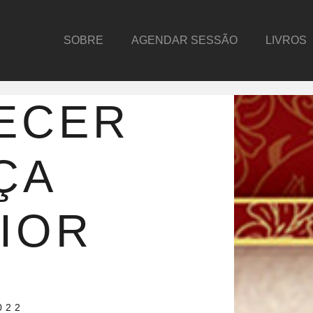
SOBRE
AGENDAR SESSÃO
LIVROS
ECER
ÇA
IOR
022