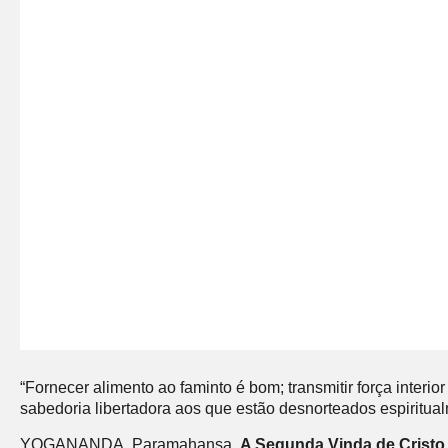
“Fornecer alimento ao faminto é bom; transmitir força inter
sabedoria libertadora aos que estão desnorteados espiritua
YOGANANDA, Paramahansa.
A Segunda Vinda de Cristo