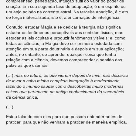
compreensão, penetração, intuição sutil do valor do poder de
criação. Em sua segunda fase de adaptação, é um espírito ou
um anjo agindo na corrente astral. Na terceira aparição, é c ato
de força materializada; isto é, a encarnação de inteligência.
Contudo, estudar Magia e se dedicar à teurgia não significa
estudar os fenômenos perceptíveis aos sentidos físicos, mas
estudar as leis ocultas e produzir fenômenos visíveis; e, como
todas as ciências, a Ma gia deve ser primeiro estudada com
atenção em sua parte doutrinária e depois em sua aplicação;
antes, no entanto, de aprender qualquer coisa que tenha
relação com a ciência, devemos compreender o sentido das
palavras que usamos.
(…)
mas no futuro, os que vierem depois de mim, não deixarão
de levar a cabo minha completa integração à modernidade,
fazendo o mundo saudar como descobertas muito modernas
coisas que pertencem ao antigo conhecimento do sacerdócio
da ciência única.
(…)
Estou falando com eles para que possam entender antes de
praticar, para que não venham a praticar de maneira empírica,
como charlatães, aos tropeções, imaginando que estão
estudando magia no beco sem saída do espiritismo popular ou