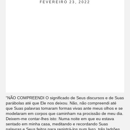
FEVEREIRO 23, 2022
“NÃO COMPREENDI O significado de Seus discursos e de Suas
parábolas até que Ele nos deixou. Não, não compreendi até
que Suas palavras tomaram formas vivas ante meus olhos e se
modelaram em corpos que caminham na procissão de meu dia.
Deixem-me contar-lhes isto: Numa noite em que eu estava
sentado em minha casa, meditando e recordando Suas
palavras e Seus feitos para registrá-los num livro, três ladrões