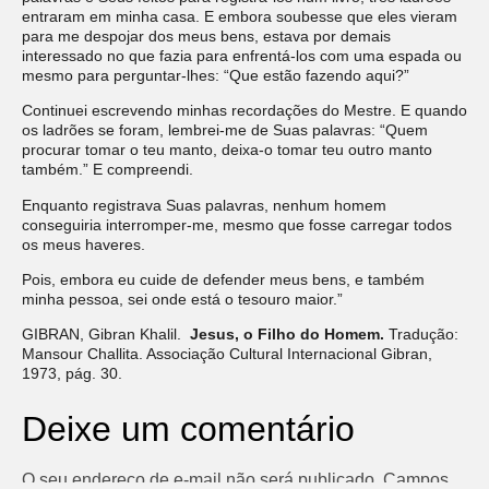
entraram em minha casa. E embora soubesse que eles vieram
para me despojar dos meus bens, estava por demais
interessado no que fazia para enfrentá-los com uma espada ou
mesmo para perguntar-lhes: “Que estão fazendo aqui?”
Continuei escrevendo minhas recordações do Mestre. E quando
os ladrões se foram, lembrei-me de Suas palavras: “Quem
procurar tomar o teu manto, deixa-o tomar teu outro manto
também.” E compreendi.
Enquanto registrava Suas palavras, nenhum homem
conseguiria interromper-me, mesmo que fosse carregar todos
os meus haveres.
Pois, embora eu cuide de defender meus bens, e também
minha pessoa, sei onde está o tesouro maior.”
GIBRAN, Gibran Khalil.
Jesus, o Filho do Homem.
Tradução:
Mansour Challita. Associação Cultural Internacional Gibran,
1973, pág. 30.
Deixe um comentário
O seu endereço de e-mail não será publicado.
Campos