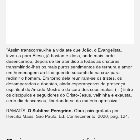
“Assim transcorreu-lhe a vida ate que João, o Evangelista,
levou-a para Éfeso, já bastante idosa, onde mais tarde
desencarnou, depois de ter atendido a todas as criaturas,
transmitindo-lhes os mais puros sentimentos de ternura e amor
em homenagem ao filho querido sucumbido na cruz para
redimir o homem. Em torno dela reuniram-se os tristes, os
desamparados e doentes, ainda esperançosos da presença
espiritual do Amado Mestre e da cura dos seus males. (…)Entre
os discípulos e seguidores do Cristo-Jesus, velhinha e exausta,
certo dia descansou, libertando-se da matéria opressiva.”
RAMATÍS.
O Sublime Peregrino.
Obra psicografada por
Hercílio Maes. São Paulo: Ed. Conhecimento, 2020, pág. 124.