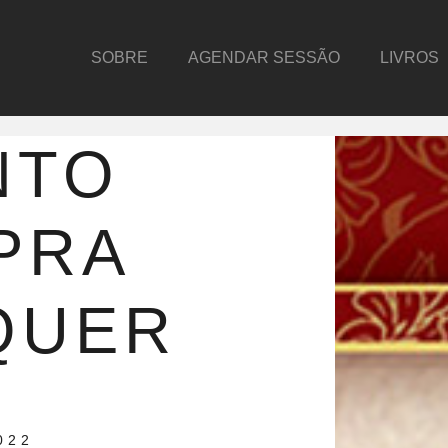
SOBRE
AGENDAR SESSÃO
LIVROS
NTO
PRA
QUER
022