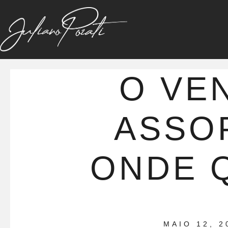
O VE
ASSO
ONDE 
MAIO 12, 2