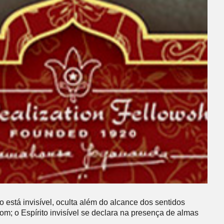
está invisível, oculta além do alcance dos sentidos
m; o Espírito invisível se declara na presença de almas