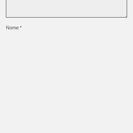
Nome
*
E-mail
*
Site
Salvar meus dados neste navegador para a próxima vez
que eu comentar.