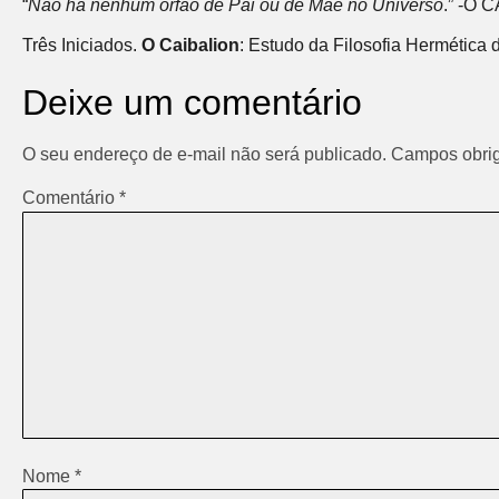
“
Não há nenhum órfão de Pai ou de Mãe no Universo
.” -O 
Três Iniciados.
O Caibalion
: Estudo da Filosofia Hermética 
Deixe um comentário
O seu endereço de e-mail não será publicado.
Campos obrig
Comentário
*
Nome
*