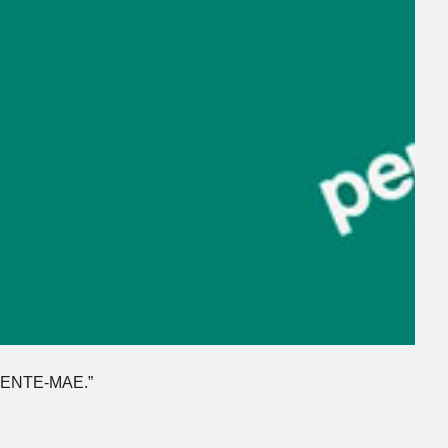
a MENTE-MAE.”