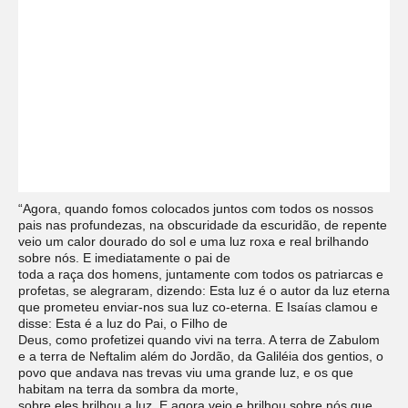
“Agora, quando fomos colocados juntos com todos os nossos
pais nas profundezas, na obscuridade da escuridão, de repente
veio um calor dourado do sol e uma luz roxa e real brilhando
sobre nós. E imediatamente o pai de
toda a raça dos homens, juntamente com todos os patriarcas e
profetas, se alegraram, dizendo: Esta luz é o autor da luz eterna
que prometeu enviar-nos sua luz co-eterna. E Isaías clamou e
disse: Esta é a luz do Pai, o Filho de
Deus, como profetizei quando vivi na terra. A terra de Zabulom
e a terra de Neftalim além do Jordão, da Galiléia dos gentios, o
povo que andava nas trevas viu uma grande luz, e os que
habitam na terra da sombra da morte,
sobre eles brilhou a luz. E agora veio e brilhou sobre nós que