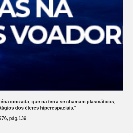
éria ionizada, que na terra se chamam plasmáticos,
ágios dos éteres hiperespaciais.
”
976, pág.139.