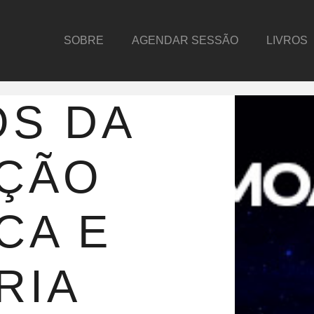
SOBRE
AGENDAR SESSÃO
LIVROS
OS DA
AÇÃO
CA E
RIA