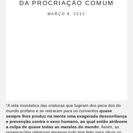
DA PROCRIAÇÃO COMUM
MARÇO 9, 2022
“A vida monástica das criaturas que fugiram dos peca dos do
mundo profano e se retiraram para os conventos
quase
sempre lhes produz na mente uma exagerada desconfiança
e prevenção contra o sexo humano, ao qual então atribuem
a culpa de quase todas as mazelas do mundo
. Assim, as
organizações religiosas terrenas tudo tem feito para situar os