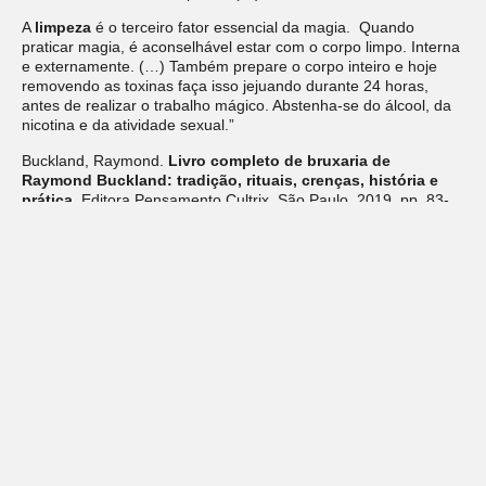
A
limpeza
é o terceiro fator essencial da magia. Quando
praticar magia, é aconselhável estar com o corpo limpo. Interna
e externamente. (…) Também prepare o corpo inteiro e hoje
removendo as toxinas faça isso jejuando durante 24 horas,
antes de realizar o trabalho mágico. Abstenha-se do álcool, da
nicotina e da atividade sexual.”
Buckland, Raymond.
Livro completo de bruxaria de
Raymond Buckland: tradição, rituais, crenças, história e
prática.
Editora Pensamento Cultrix, São Paulo, 2019, pp. 83-
84.
Deixe um comentário
O seu endereço de e-mail não será publicado.
Campos
obrigatórios são marcados com
*
Comentário
*