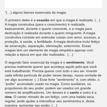
“(…) alguns fatores essenciais da magia.
O primeiro deles é a
ocasião
em que a magia é realizada. (…)
A magia construtiva (para o crescimento) é realizada,
basicamente, durante o quarto crescente, e a magia para
destruição é realizada durante o quarto minguante. A magia
construtiva consiste em estimular coisas com amor, sucesso, a
proteção, à saúde, a fertilidade. A magia destrutiva inclui feitiço
de amarração, separação, eliminação, extermínio. Essas
magias tem um elemento de magia simpática apenas com
relação a época em que são realizadas. (…)
O segundo fator essencial da magia é o
sentimento
. Você
precisa realmente querer que aconteça aquilo pelo que você
está trabalhando. Precisa querer com todo o seu ser. Investir
cada infinita partícula de poder nesse desejo, nessa vontade de
ver algo acontecer. (..) Esse forte “sentimento” é, com efeito, o
“poder” acumulado usado na magia. Como auxiliares, ou
propulsores do seu poder, podem ser usados um grande
número de amplificadores. Um desses é o
canto
e outro é a
rima
. O cantar ritmado de um feitiço, com uma batida seca,
regular, pode ajudar a intensificar seu sentimentos e, desta
maneira, aumentar seu poder. (…)