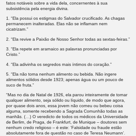
fatos notáveis sobre a vida dela, concernentes à sua
subsistência pela energia divina.
1. “Ela possui os estigmas do Salvador crucificado. As chagas
permanecem inalteradas. Elas não se inflamam nem
cicatrizam.”
2. “Ela revive a Paixão de Nosso Senhor todas as sextas-feiras.”
3. “Ela repete em aramaico as palavras pronunciadas por
Cristo.”
4. “Ela adivinha os segredos mais íntimos do coração.”
5. “Ela não toma nenhum alimento ou bebida. Não ingere
alimentos sólidos desde 1923; apenas água ou um pouco de
suco de fruta.”
“Mas no dia de Natal de 1926, ela parou inteiramente de tomar
qualquer alimento, seja sólido ou líquido, de modo que agora,
por quase dois anos, essa jovem não comeu ou bebeu coisa
alguma, somente recebendo a Sagrada Comunhão todas as
manhãs. (…) O veredicto de todos os médicos da Universidade
de Berlim, de Praga, de Frankfurt, de Munique – doutores sem
nenhum credo religioso – é este: ‘Falsidade ou fraude estão
absolutamente fora de questão no caso de Teresa Neumann’.