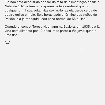
Ela não está desnutrida apesar da falta de alimentação desde o
Natal de 1926 e tem uma aparência tão saudável quanto
qualquer um à sua volta. Nas sextas-feiras ela perde cerca de
quatro quilos e meio. Seis horas após o término das visões da
Paixão, ela já readquiriu seu peso normal de 55 quilos.”
Quando encontrei Teresa Neumann na Baviera, em 1935, ela já
vivia sem alimento por 12 anos, mas parecia tão jovial quanto
uma flor.”
(…)
Nota:
Em
Autobiografia de um logue
, Capítulo 39, “Teresa
Neumann, a Estigmatizada Católica”, Paramahansa Yogananda
relata detalhadamente seu encontro com esta mística dos
tempos modernos e sua experiência pessoal durante a visão
extática que Teresa teve da Paixão de Cristo. Teresa Neumann
faleceu em 1962. (
Nota da Editora
)
(…)
“A santa bengali Giri Bala já vivia sem comer por mais de 56
anos quando a visitei em 1936. Segundo me contou, desde que
seu guru a iniciou numa técnica que liberta o corpo da
dependência do alimento material, ela consegue viver
inteiramente da Energia Cósmica. Durante todos esses anos