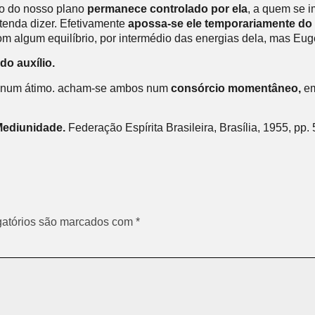
mo do nosso plano
permanece controlado por ela
, a quem se i
tenda dizer
. Efetivamente
apossa-se ele temporariamente do
com algum equilíbrio, por intermédio das energias dela, mas Eu
do auxílio.
rpo num átimo. acham-se ambos num
consórcio momentâneo
,
e
ediunidade.
Federação Espírita Brasileira, Brasília, 1955, pp. 
atórios são marcados com
*