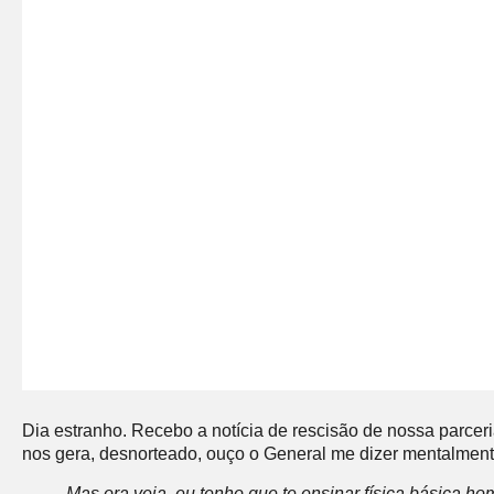
Dia estranho. Recebo a notícia de rescisão de nossa parce
nos gera, desnorteado, ouço o General me dizer mentalment
Mas ora veja, eu tenho que te ensinar física básic