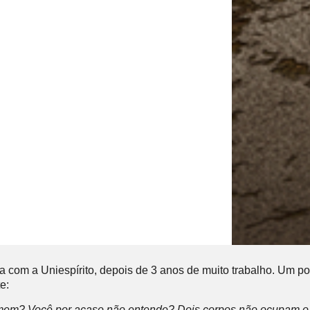
ria com a Uniespírito, depois de 3 anos de muito trabalho. U
e:
a homem? Você por acaso não entende? Dois corpos não ocupam