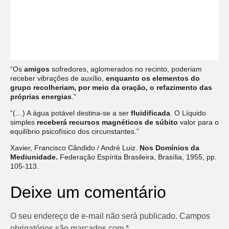
“Os
amigos
sofredores, aglomerados no recinto, poderiam
receber vibrações de auxílio,
enquanto os elementos do
grupo recolheriam, por meio da oração, o refazimento das
próprias energias
.”
“(…) A água potável destina-se a ser
fluidificada
. O Líquido
simples
receberá recursos
magnéticos de súbito
valor para o
equilíbrio psicofísico dos circunstantes.”
Xavier, Francisco Cândido / André Luiz.
Nos Domínios da
Mediunidade.
Federação Espírita Brasileira, Brasília, 1955, pp.
105-113.
Deixe um comentário
O seu endereço de e-mail não será publicado.
Campos
obrigatórios são marcados com
*