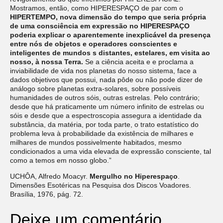
Mostramos, então, como HIPERESPAÇO de par com o
HIPERTEMPO, nova dimensão do tempo que seria própria
de uma consciência em expressão no HIPERESPAÇO
poderia explicar o aparentemente inexplicável da presença
entre nós de objetos e operadores conscientes e
inteligentes de mundos s distantes, estelares, em visita ao
nosso, à nossa Terra.
Se a ciência aceita e e proclama a
inviabilidade de vida nos planetas do nosso sistema, face a
dados objetivos que possui, nada pôde ou não pode dizer de
análogo sobre planetas extra-solares, sobre possíveis
humanidades de outros sóis, outras estrelas. Pelo contrário;
desde que há praticamente um número infinito de estrelas ou
sóis e desde que a espectroscopia assegura a identidade da
substância, da matéria, por toda parte, o trato estatístico do
problema leva à probabilidade da existência de milhares e
milhares de mundos possivelmente habitados, mesmo
condicionados a uma vida elevada de expressão consciente, tal
como a temos em nosso globo.”
UCHÔA, Alfredo Moacyr.
Mergulho no Hiperespaço
.
Dimensões Esotéricas na Pesquisa dos Discos Voadores.
Brasília, 1976, pág. 72.
Deixe um comentário