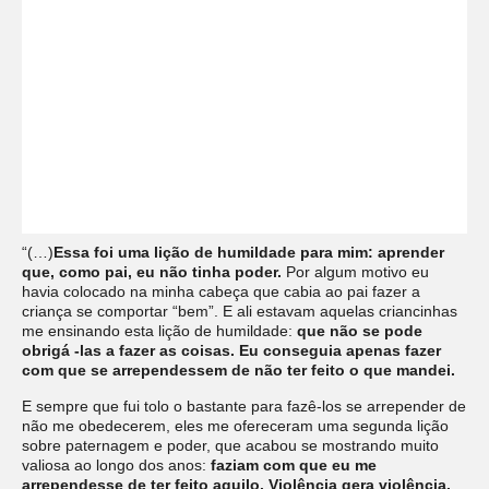
“(…)
Essa foi uma lição de humildade para mim: aprender
que, como pai, eu não tinha poder.
Por algum motivo eu
havia colocado na minha cabeça que cabia ao pai fazer a
criança se comportar “bem”. E ali estavam aquelas criancinhas
me ensinando esta lição de humildade:
que não se pode
obrigá -las a fazer as coisas. Eu conseguia apenas fazer
com que se arrependessem de não ter feito o que mandei.
E sempre que fui tolo o bastante para fazê-los se arrepender de
não me obedecerem, eles me ofereceram uma segunda lição
sobre paternagem e poder, que acabou se mostrando muito
valiosa ao longo dos anos:
faziam com que eu me
arrependesse de ter feito aquilo. Violência gera violência.