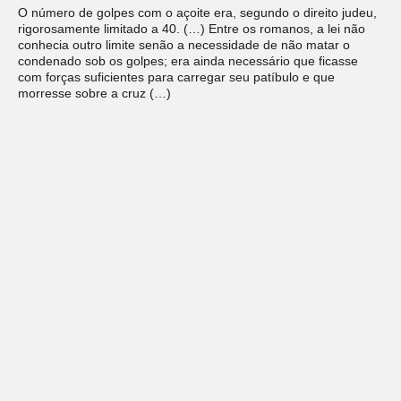
O número de golpes com o açoite era, segundo o direito judeu,
rigorosamente limitado a 40. (…) Entre os romanos, a lei não
conhecia outro limite senão a necessidade de não matar o
condenado sob os golpes; era ainda necessário que ficasse
com forças suficientes para carregar seu patíbulo e que
morresse sobre a cruz (…)
2°) Carregamento da cruz
– Portanto, o prévia e devidamente
flagelado, fazia a pé, sem roupas e carregando seu patíbulo, o
trajeto do tribunal ao local do suplício (…)
(…)
se encontra a expressão “patibulum ferre- carregar ou
levar o patíbulo”.
(…)
O patíbulo era colocado sobre as
espáduas e braços estendidos transversalmente, e em
seguida amarrado nas mãos, braços e peito. Era, portanto,
só o patíbulo que o condenado carregava.
(…)
O patíbulo sozinho devia pesar cerca de 50 quilos, e a cruz
inteira devia ultrapassar os cem quilos.
(…) o que carregava
a cruz era precedido pelo “titulus”, um pedaço de madeira sobre
o qual estava escrito o nome do réu e o crime pelo qual fora
condenado. O título era, depois, fixado sobre a cruz.
3°) Modo da crucifixão-
(…) Se, porém, a crucifixão for feita