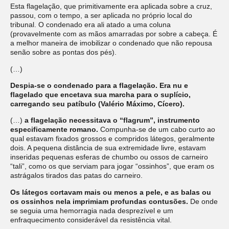
Esta flagelação, que primitivamente era aplicada sobre a cruz,
passou, com o tempo, a ser aplicada no próprio local do
tribunal. O condenado era ali atado a uma coluna
(provavelmente com as mãos amarradas por sobre a cabeça. É
a melhor maneira de imobilizar o condenado que não repousa
senão sobre as pontas dos pés).
(…)
Despia-se o condenado para a flagelação. Era nu e
flagelado que encetava sua marcha para o suplício,
carregando seu patíbulo (Valério Máximo, Cícero).
(…)
a flagelação necessitava o “flagrum”, instrumento
especificamente romano.
Compunha-se de um cabo curto ao
qual estavam fixados grossos e compridos látegos, geralmente
dois. A pequena distância de sua extremidade livre, estavam
inseridas pequenas esferas de chumbo ou ossos de carneiro
“tali”, como os que serviam para jogar “ossinhos”, que eram os
astrágalos tirados das patas do carneiro.
Os látegos cortavam mais ou menos a pele, e as balas ou
os ossinhos nela imprimiam profundas contusões.
De onde
se seguia uma hemorragia nada desprezível e um
enfraquecimento considerável da resistência vital.