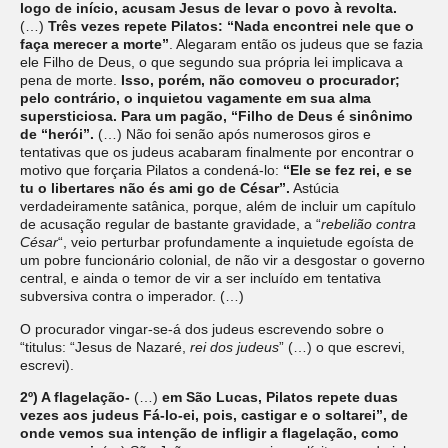
logo de início, acusam Jesus de levar o povo à revolta.
(…)
Três vezes repete Pilatos: “Nada encontrei nele que o
faça merecer a morte”
. Alegaram então os judeus que se fazia
ele Filho de Deus, o que segundo sua própria lei implicava a
pena de morte.
Isso, porém, não comoveu o procurador;
pelo contrário, o inquietou vagamente em sua alma
supersticiosa. Para um pagão, “Filho de Deus é sinônimo
de “herói”.
(…) Não foi senão após numerosos giros e
tentativas que os judeus acabaram finalmente por encontrar o
motivo que forçaria Pilatos a condená-lo:
“Ele se fez rei, e se
tu o libertares não és ami go de César”.
Astúcia
verdadeiramente satânica, porque, além de incluir um capítulo
de acusação regular de bastante gravidade, a “
rebelião contra
César
“, veio perturbar profundamente a inquietude egoísta de
um pobre funcionário colonial, de não vir a desgostar o governo
central, e ainda o temor de vir a ser incluído em tentativa
subversiva contra o imperador. (…)
O procurador vingar-se-á dos judeus escrevendo sobre o
“titulus: “Jesus de Nazaré,
rei dos judeus
” (…) o que escrevi,
escrevi).
2º) A flagelação-
(…)
em São Lucas, Pilatos repete duas
vezes aos judeus Fá-lo-ei, pois, castigar e o soltarei”, de
onde vemos sua intenção de infligir a flagelação, como