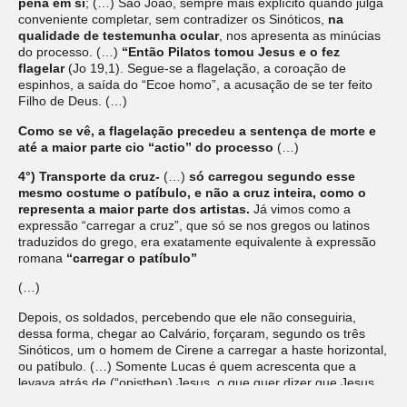
pena em si
; (…) São João, sempre mais explícito quando julga
conveniente completar, sem contradizer os Sinóticos,
na
qualidade de testemunha ocular
, nos apresenta as minúcias
do processo. (…)
“Então Pilatos tomou Jesus e o fez
flagelar
(Jo 19,1). Segue-se a flagelação, a coroação de
espinhos, a saída do “Ecoe homo”, a acusação de se ter feito
Filho de Deus. (…)
Como se vê, a flagelação precedeu a sentença de morte e
até a maior parte cio “actio” do processo
(…)
4°) Transporte da cruz-
(…)
só carregou segundo esse
mesmo costume o patíbulo, e não a cruz inteira, como o
representa a maior parte dos artistas.
Já vimos como a
expressão “carregar a cruz”, que só se nos gregos ou latinos
traduzidos do grego, era exatamente equivalente à expressão
romana
“carregar o patíbulo”
(…)
Depois, os soldados, percebendo que ele não conseguiria,
dessa forma, chegar ao Calvário, forçaram, segundo os três
Sinóticos, um o homem de Cirene a carregar a haste horizontal,
ou patíbulo. (…) Somente Lucas é quem acrescenta que a
levava atrás de (“opisthen) Jesus, o que quer dizer que Jesus
caminhava na frente, conduzido pelos soldados, e Simão o