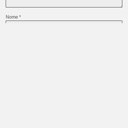
Nome
*
E-mail
*
Site
Salvar meus dados neste navegador para a próxima vez
que eu comentar.