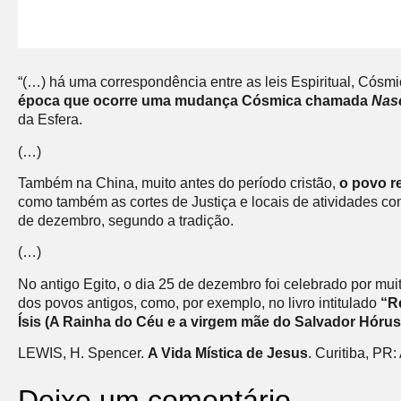
“(…) há uma correspondência entre as leis Espiritual, Cósm
época que ocorre uma mudança Cósmica chamada
Nas
da Esfera.
(…)
Também na China, muito antes do período cristão,
o povo r
como também as cortes de Justiça e locais de atividades co
de dezembro, segundo a tradição.
(…)
No antigo Egito, o dia 25 de dezembro foi celebrado por mui
dos povos antigos, como, por exemplo, no livro intitulado
“Re
Ísis (A Rainha do Céu e a virgem mãe do Salvador Hóru
LEWIS, H. Spencer.
A Vida Mística de Jesus
. Curitiba, PR
Deixe um comentário