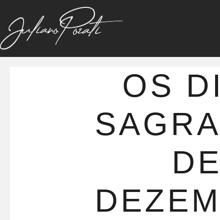
OS D
SAGR
D
DEZE