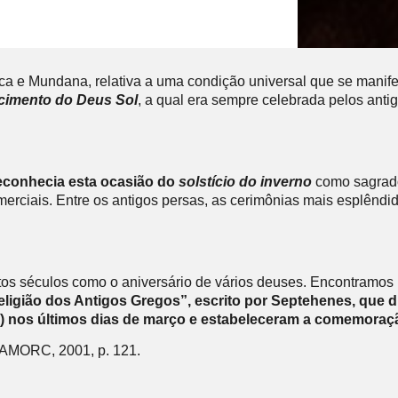
ica e Mundana, relativa a uma condição universal que se mani
cimento do Deus Sol
, a qual era sempre celebrada pelos ant
econhecia esta ocasião do
solstício do inverno
como sagrado
merciais. Entre os antigos persas, as cerimônias mais esplêndi
tos séculos como o aniversário de vários deuses. Encontramos re
ligião dos Antigos Gregos”, escrito por Septehenes, que di
s) nos últimos dias de março e estabeleceram a comemoraçã
: AMORC, 2001, p. 121.