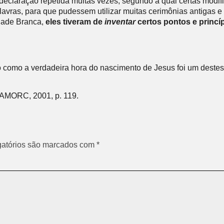
declaração repetida muitas vezes, segundo a qual certas modif
lavras, para que pudessem utilizar muitas cerimônias antigas e
idade Branca,
eles tiveram de
inventar
certos pontos e princíp
o como a verdadeira hora do nascimento de Jesus foi um destes
: AMORC, 2001, p. 119.
atórios são marcados com
*