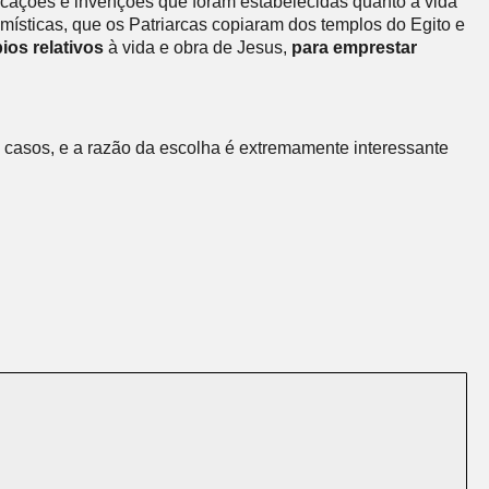
icações e invenções que foram estabelecidas quanto à vida
 místicas, que os Patriarcas copiaram dos templos do Egito e
ios relativos
à vida e obra de Jesus,
para emprestar
 casos, e a razão da escolha é extremamente interessante