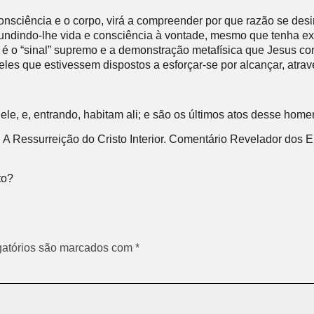
sciência e o corpo, virá a compreender por que razão se desi
fundindo-lhe vida e consciência à vontade, mesmo que tenha exp
, é o “sinal” supremo e a demonstração metafísica que Jesus co
les que estivessem dispostos a esforçar-se por alcançar, atrav
e ele, e, entrando, habitam ali; e são os últimos atos desse hom
, A Ressurreição do Cristo Interior. Comentário Revelador dos En
to?
atórios são marcados com
*