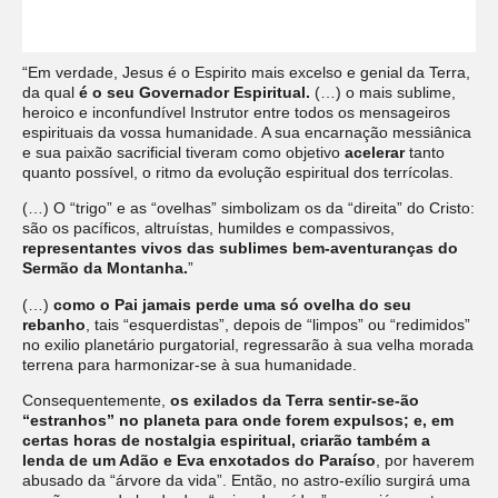
“Em verdade, Jesus é o Espirito mais excelso e genial da Terra,
da qual
é o seu Governador Espiritual.
(…) o mais sublime,
heroico e inconfundível Instrutor entre todos os mensageiros
espirituais da vossa humanidade. A sua encarnação messiânica
e sua paixão sacrificial tiveram como objetivo
acelerar
tanto
quanto possível, o ritmo da evolução espiritual dos terrícolas.
(…) O “trigo” e as “ovelhas” simbolizam os da “direita” do Cristo:
são os pacíficos, altruístas, humildes e compassivos,
representantes vivos das sublimes bem-aventuranças do
Sermão da Montanha.
”
(…)
como o Pai jamais perde uma só ovelha do seu
rebanho
, tais “esquerdistas”, depois de “limpos” ou “redimidos”
no exilio planetário purgatorial, regressarão à sua velha morada
terrena para harmonizar-se à sua humanidade.
Consequentemente,
os exilados da Terra sentir-se-ão
“estranhos” no planeta para onde forem expulsos; e, em
certas horas de nostalgia espiritual, criarão também a
lenda de um Adão e Eva enxotados do Paraíso
, por haverem
abusado da “árvore da vida”. Então, no astro-exílio surgirá uma