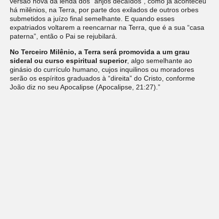
versão nova da lenda dos “anjos decaídos”, como já aconteceu
há milênios, na Terra, por parte dos exilados de outros orbes
submetidos a juízo final semelhante. E quando esses
expatriados voltarem a reencarnar na Terra, que é a sua “casa
paterna”, então o Pai se rejubilará.
No Terceiro Milênio, a Terra será promovida a um grau
sideral ou curso espiritual superior
, algo semelhante ao
ginásio do currículo humano, cujos inquilinos ou moradores
serão os espíritos graduados à “direita” do Cristo, conforme
João diz no seu Apocalipse (Apocalipse, 21:27).”
RAMATÍS.
O Sublime Peregrino
. Obra psicografada por
Hercílio Maes. São Paulo: Ed. Conhecimento, 2020, pág. 16-17.
Deixe um comentário
O seu endereço de e-mail não será publicado.
Campos
obrigatórios são marcados com
*
Comentário
*