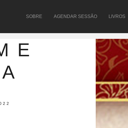
SOBRE
AGENDAR SESSÃO
LIVROS
M E
RA
022