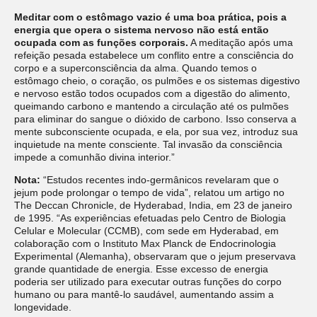
Meditar com o estômago vazio é uma boa prática, pois a
energia que opera o sistema nervoso não está então
ocupada com as funções corporais.
A meditação após uma
refeição pesada estabelece um conflito entre a consciência do
corpo e a superconsciência da alma. Quando temos o
estômago cheio, o coração, os pulmões e os sistemas digestivo
e nervoso estão todos ocupados com a digestão do alimento,
queimando carbono e mantendo a circulação até os pulmões
para eliminar do sangue o dióxido de carbono. Isso conserva a
mente subconsciente ocupada, e ela, por sua vez, introduz sua
inquietude na mente consciente. Tal invasão da consciência
impede a comunhão divina interior.”
Nota:
“Estudos recentes indo-germânicos revelaram que o
jejum pode prolongar o tempo de vida”, relatou um artigo no
The Deccan Chronicle, de Hyderabad, India, em 23 de janeiro
de 1995. “As experiências efetuadas pelo Centro de Biologia
Celular e Molecular (CCMB), com sede em Hyderabad, em
colaboração com o Instituto Max Planck de Endocrinologia
Experimental (Alemanha), observaram que o jejum preservava
grande quantidade de energia. Esse excesso de energia
poderia ser utilizado para executar outras funções do corpo
humano ou para mantê-lo saudável, aumentando assim a
longevidade.