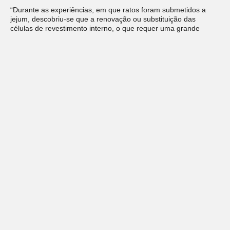
“Durante as experiências, em que ratos foram submetidos a
jejum, descobriu-se que a renovação ou substituição das
células de revestimento interno, o que requer uma grande
quantidade de energia, cessou completamente. Não havia
também decadência celular fisiológica, e as células intestinais
tornaram-se mais eficientes na absorção de nutrientes”, disse
Dr. P. D. Gupta, Diretor Representante do CCMB e chefe do
estudo em grupo.
“Dr. Gupta relatou que havia exemplos de
munis
jainistas que
jejuaram por mais de 200 dias. Entretanto, descobriu-se que o
jejum de até três dias interrompia completamente a ‘decadência
celular fisiológica’. A pesquisa constatou que o jejum
intermitente de um ou dois dias durante o período de um mês
era sempre benéfico.” (Nota da Editora)
YOGANANDA, Paramahansa.
A Segunda Vinda de Cristo
, A
Ressurreição do Cristo Interior. Comentário Revelador dos
Ensinamentos Originais de Jesus. Vol. I. Editora Self, 2017, pág.
190-191.
Capítulo 8
: A Tentação de Jesus no deserto.
Deixe um comentário