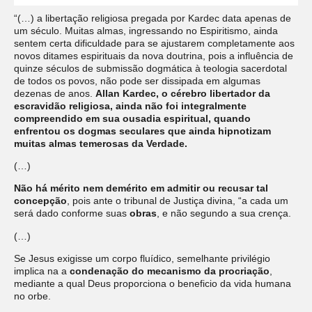
“(…) a libertação religiosa pregada por Kardec data apenas de
um século. Muitas almas, ingressando no Espiritismo, ainda
sentem certa dificuldade para se ajustarem completamente aos
novos ditames espirituais da nova doutrina, pois a influência de
quinze séculos de submissão dogmática à teologia sacerdotal
de todos os povos, não pode ser dissipada em algumas
dezenas de anos.
Allan Kardec, o cérebro libertador da
escravidão religiosa, ainda não foi integralmente
compreendido em sua ousadia espiritual, quando
enfrentou os dogmas seculares que ainda hipnotizam
muitas almas temerosas da Verdade.
(…)
Não há mérito nem demérito em admitir ou recusar tal
concepção
, pois ante o tribunal de Justiça divina, “a cada um
será dado conforme suas
obras
, e não segundo a sua crença.
(…)
Se Jesus exigisse um corpo fluídico, semelhante privilégio
implica na a
condenação do mecanismo da procriação
,
mediante a qual Deus proporciona o beneficio da vida humana
no orbe.