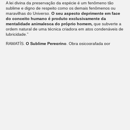
A lei divina da preservação da espécie é um fenômeno tão
sublime e digno de respeito como os demais fenômenos ou
maravilhas do Universo.
O seu aspecto deprimente em face
do conceito humano é produto exclusivamente da
mentalidade animalesca do próprio homem,
que subverte a
ordem natural de uma técnica criadora em atos condenáveis de
lubricidade.”
RAMATÍS.
O Sublime Peregrino
. Obra psicografada por
Hercílio Maes. São Paulo: Ed. Conhecimento, 2020, pág. 84-85.
Deixe um comentário
O seu endereço de e-mail não será publicado.
Campos
obrigatórios são marcados com
*
Comentário
*