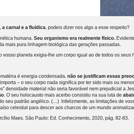
,
a carnal e a fluídica
, podeis dizer nos algo a esse respeito?
enética humana.
Seu organismo era realmente físico.
Evidente
a da mais pura linhagem biológica das gerações passadas.
osso planeta exigia-lhe um corpo igual ao de todos os seus h
 a matéria é energia condensada,
não se justificam essas preo
is importa – o seu corpo nada significa por ter sido mais ou m
” densidade material não seria favorável nem prejudicial a Je
ão
. O seu holocausto mais acerbo consistiu na sua luta de
abai
do seu padrão angélico. (…) Infelizmente, as limitações de vos
raíso celestial para descer aos charcos de um mundo animaliza
rcílio Maes. São Paulo: Ed. Conhecimento, 2020, pág. 82-83.