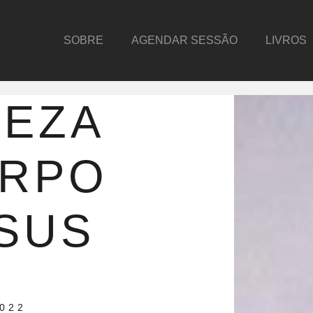
SOBRE
AGENDAR SESSÃO
LIVROS
REZA
ORPO
SUS
022