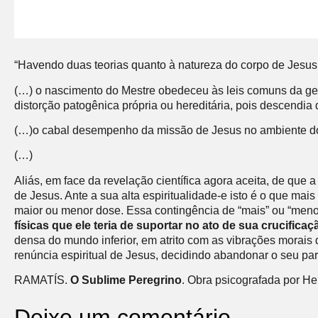
“Havendo duas teorias quanto à natureza do corpo de Jesus
(…) o nascimento do Mestre obedeceu às leis comuns da g
distorção patogênica própria ou hereditária, pois descendi
(…)o cabal desempenho da missão de Jesus no ambiente do v
(…)
Aliás, em face da revelação científica agora aceita, de que
de Jesus. Ante a sua alta espiritualidade-e isto é o que ma
maior ou menor dose. Essa contingência de “mais” ou “menos
físicas que ele teria de suportar no ato de sua crucificaç
densa do mundo inferior, em atrito com as vibrações morais 
renúncia espiritual de Jesus, decidindo abandonar o seu pa
RAMATÍS.
O Sublime Peregrino
. Obra psicografada por He
Deixe um comentário