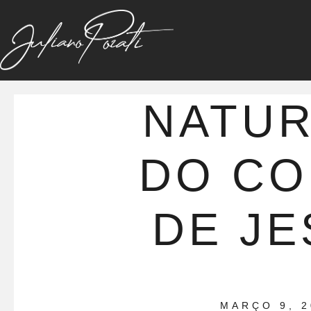
NATU
DO C
DE JE
MARÇO 9, 2