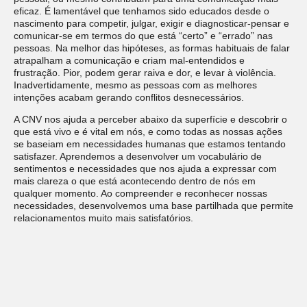
eficaz. É lamentável que tenhamos sido educados desde o
nascimento para competir, julgar, exigir e diagnosticar-pensar e
comunicar-se em termos do que está “certo” e “errado” nas
pessoas. Na melhor das hipóteses, as formas habituais de falar
atrapalham a comunicação e criam mal-entendidos e
frustração. Pior, podem gerar raiva e dor, e levar à violência.
Inadvertidamente, mesmo as pessoas com as melhores
intenções acabam gerando conflitos desnecessários.
A CNV nos ajuda a perceber abaixo da superfície e descobrir o
que está vivo e é vital em nós, e como todas as nossas ações
se baseiam em necessidades humanas que estamos tentando
satisfazer. Aprendemos a desenvolver um vocabulário de
sentimentos e necessidades que nos ajuda a expressar com
mais clareza o que está acontecendo dentro de nós em
qualquer momento. Ao compreender e reconhecer nossas
necessidades, desenvolvemos uma base partilhada que permite
relacionamentos muito mais satisfatórios.
Junte-se aos milhares de pessoas do mundo todo que
aprimoraram seus relacionamentos e suas vidas por meio
desse processo simples, porém revolucionário.”
ROSENBERG, Marshall.
Criar Filhos Compassivamente:
Maternagem e Paternagem na Perspectiva da Comunicação