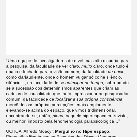
“Uma equipe de investigadores de nível mais alto disporia, para
a pesquisa, da faculdade de ver
claro, muito claro
, onde tudo é
opaco e fechado para a visão comum, da faculdade
de ouvir
,
como clariaudiente, onde o homem vulgar só colhe silêncio,
silêncio…, da faculdade de se
antecipar ao tempo
, sobrepondo
se à sucessão dos determinismos aparentes que criam as
cadeias de causalidade que tanto impressionar ao pesquisador
comum, da faculdade de
focalizar a sua própria consciência
,
mercê dessas próprias percepções, mais amplamente,
elevando-se acima do espaço, que vimos tridimensional,
encontrando-se, então,
plena
, naquele hiperespaço entrevisto,
ou melhor, imposto pela fenomenologia parapsicológica…”
UCHÔA, Alfredo Moacyr.
Mergulho no Hiperespaço
.
Dimensões Esotéricas na Pesquisa dos Discos Voadores.