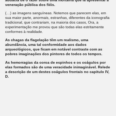
veneração pública dos fiéis.
(…) as imagens sanguíneas. Notemos que parecem elas, em
sua maior parte, anormais, estranhas, diferentes da iconografia
tradicional, que contrariam, na maioria dos casos, Ora, a
experimentação me provou que são todas elas estritamente
conformes à realidade.
As chagas da flagelação têm um realismo, uma
abundância, uma tal conformidade aos dados
arqueológicos, que ficam em notável contraste com as
pobres imaginações dos pintores de todos os tempos.
As hemorragias da coroa de espinhos e os coágulos por
elas formados são de uma veracidade inimaginável. Relede
a descrição de um destes coágulos frontais no capitulo IV,
D.
O transporte da cruz deixou vestígios perfeitamente conformes
a observação que tive ocasião de fazer
in vivo
.
A mão está perfurada na altura do carpo, única região onde e
cravo poderia sustentar solidamente o peso do corpo. Antes do
conhecimento de Santo Sudário, estava o cravo sempre
localizado na palma.