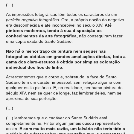
(…)
As impressões fotográficas têm todos os caracteres de um
perfeito negativo fotográfico.
Ora, a própria noção do negativo
era desconhecida e até inconcebível no século XIV.
Até
pintores modernos, tendo à sua disposição os
conhecimentos da arte fotográfica,
não conseguiram fazer
uma cópia exata do Santo Sudário.
Não há o menor traço de pintura nem sequer nas
fotografias obtidas em grandes ampliações diretas; toda a
gama dos claro-escuros é obtida por simples coloração
individual dos fios de linho.
Acrescentemos que o corpo e, sobretudo, a face do Santo
Sudário têm um caráter impessoal, sem relação alguma com
qualquer estilo pictórico. E, na realidade, nenhuma pintura do
século XIV, nem se quer de longe, faz lembrar deles, nem se
aproxima de sua perfeição.
(…)
(…) lembremos que o cadáver do Santo Sudário está
completamente nu. Pintor algum jamais ousou representá-lo
assim.
E com muito mais razão, um falsário não teria tido a
audácia de o fazer sobre uma mortalha que ia apresentar à