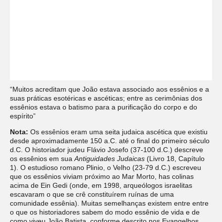
“Muitos acreditam que João estava associado aos essênios e a
suas práticas esotéricas e ascéticas; entre as cerimônias dos
essênios estava o batismo para a purificação do corpo e do
espírito”
Nota:
Os essênios eram uma seita judaica ascética que existiu
desde aproximadamente 150 a.C. até o final do primeiro século
d.C. O historiador judeu Flávio Josefo (37-100 d.C.) descreve
os essênios em sua
Antiguidades Judaicas
(Livro 18, Capítulo
1). O estudioso romano Plinio, o Velho (23-79 d.C.) escreveu
que os essênios viviam próximo ao Mar Morto, has colinas
acima de Ein Gedi (onde, em 1998, arqueólogos israelitas
escavaram o que se crê constituírem ruínas de uma
comunidade essênia). Muitas semelhanças existem entre entre
o que os historiadores sabem do modo essênio de vida e de
como viveu João Batista, conforme descrito nos Evangelhos.