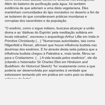
Além do batismo de purificação pela água, há também
evidência de que aderiam a uma dieta vegetariana. Eles
mantinham comunidades do tipo monástico no deserto a fim de
se isolarem do que consideravam práticas mundanas e
corruptas dos sacerdotes e da população.
“O essênio, como o iogue indiano, buscava alcançar a união
divina e as ‘dádivas do Espírito’ pela meditação solitária em
locais retirados”, escreveu o arqueólogo Arthur Lillie em
India in
Primitive Christianity
(…) “Numerosas autoridades, tais como
Hilgenfeld e Renan, afirmam que houve influência budista nas
doutrinas dos essênios. E foi através desta seita judaica que a
influência budista chegou à Palestina e, mais tarde, filtrou-se
para o Cristianismo. (…) A vida levada pelos essênios”, ele diz
(citando o historiador Sir Charles Eliot em H
induism and
Buddhism: An Historical Sketch
) “foi ‘exatamente como a que
poderia ser desenvolvida por aspirantes à verdade que
estivessem tentando pôr em prática em outro país os ideais
religioso da Índia”.
YOGANANDA, Paramahansa.
A Segunda Vinda de Cristo
, A
Ressurreição do Cristo Interior. Comentário Revelador dos
Ensinamentos Originais de Jesus. Vol. I. Editora Self, 2017, pág.
111-112.