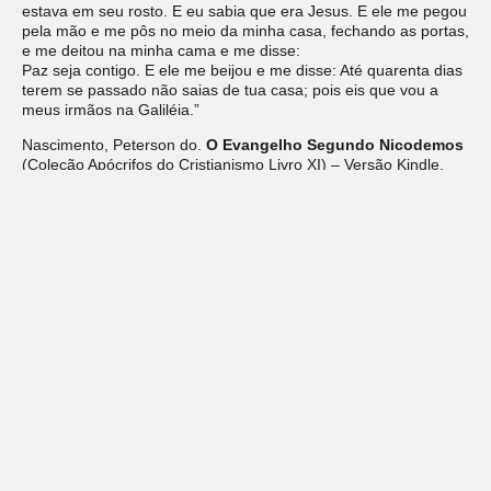
estava em seu rosto. E eu sabia que era Jesus. E ele me pegou
pela mão e me pôs no meio da minha casa, fechando as portas,
e me deitou na minha cama e me disse:
Paz seja contigo. E ele me beijou e me disse: Até quarenta dias
terem se passado não saias de tua casa; pois eis que vou a
meus irmãos na Galiléia.”
Nascimento, Peterson do.
O Evangelho Segundo Nicodemos
(Coleção Apócrifos do Cristianismo Livro XI) – Versão Kindle,
Posição 531.
Deixe um comentário
O seu endereço de e-mail não será publicado.
Campos
obrigatórios são marcados com
*
Comentário
*