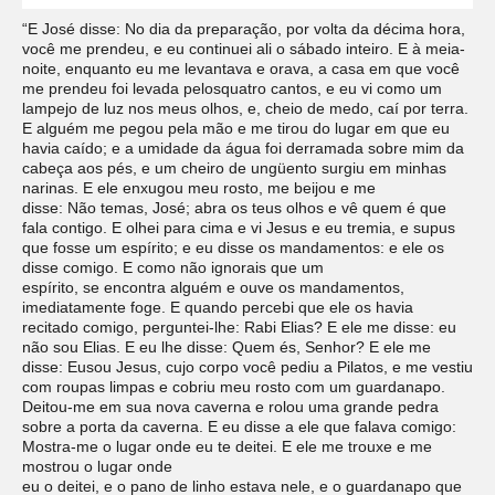
“E José disse: No dia da preparação, por volta da décima hora,
você me prendeu, e eu continuei ali o sábado inteiro. E à meia-
noite, enquanto eu me levantava e orava, a casa em que você
me prendeu foi levada pelosquatro cantos, e eu vi como um
lampejo de luz nos meus olhos, e, cheio de medo, caí por terra.
E alguém me pegou pela mão e me tirou do lugar em que eu
havia caído; e a umidade da água foi derramada sobre mim da
cabeça aos pés, e um cheiro de ungüento surgiu em minhas
narinas. E ele enxugou meu rosto, me beijou e me
disse: Não temas, José; abra os teus olhos e vê quem é que
fala contigo. E olhei para cima e vi Jesus e eu tremia, e supus
que fosse um espírito; e eu disse os mandamentos: e ele os
disse comigo. E como não ignorais que um
espírito, se encontra alguém e ouve os mandamentos,
imediatamente foge. E quando percebi que ele os havia
recitado comigo, perguntei-lhe: Rabi Elias? E ele me disse: eu
não sou Elias. E eu lhe disse: Quem és, Senhor? E ele me
disse: Eusou Jesus, cujo corpo você pediu a Pilatos, e me vestiu
com roupas limpas e cobriu meu rosto com um guardanapo.
Deitou-me em sua nova caverna e rolou uma grande pedra
sobre a porta da caverna. E eu disse a ele que falava comigo:
Mostra-me o lugar onde eu te deitei. E ele me trouxe e me
mostrou o lugar onde
eu o deitei, e o pano de linho estava nele, e o guardanapo que