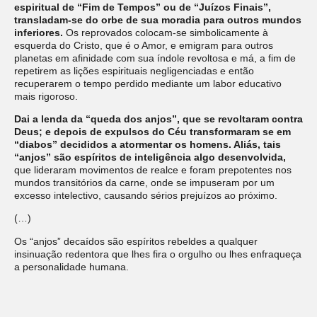
espiritual de “Fim de Tempos” ou de “Juízos Finais”,
transladam-se do orbe de sua moradia para outros mundos
inferiores.
Os reprovados colocam-se simbolicamente à
esquerda do Cristo, que é o Amor, e emigram para outros
planetas em afinidade com sua índole revoltosa e má, a fim de
repetirem as lições espirituais negligenciadas e então
recuperarem o tempo perdido mediante um labor educativo
mais rigoroso.
Dai a lenda da “queda dos anjos”, que se revoltaram contra
Deus; e depois de expulsos do Céu transformaram se em
“diabos” decididos a atormentar os homens. Aliás, tais
“anjos” são espíritos de inteligência algo desenvolvida,
que lideraram movimentos de realce e foram prepotentes nos
mundos transitórios da carne, onde se impuseram por um
excesso intelectivo, causando sérios prejuízos ao próximo.
(…)
Os “anjos” decaídos são espíritos rebeldes a qualquer
insinuação redentora que lhes fira o orgulho ou lhes enfraqueça
a personalidade humana.
(…)
Sem dúvida, essa emigração do anjos decaídos ou de espíritos