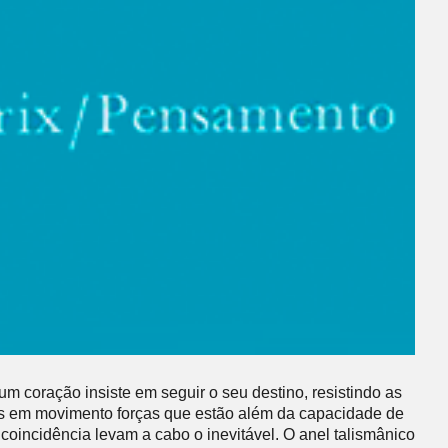
m coração insiste em seguir o seu destino, resistindo as
as em movimento forças que estão além da capacidade de
incidência levam a cabo o inevitável. O anel talismânico