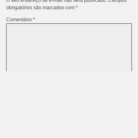
O seu endereço de e-mail não será publicado.
Campos
obrigatórios são marcados com
*
Comentário
*
Nome
*
E-mail
*