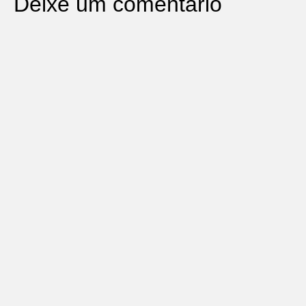
Deixe um comentário
O seu endereço de e-mail não será publicado.
Campos
obrigatórios são marcados com
*
Comentário
*
Nome
*
E-mail
*