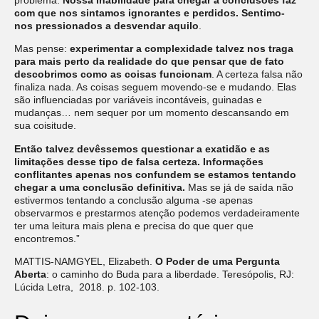
com que nos sintamos ignorantes e perdidos. Sentimo-
nos pressionados a desvendar aquilo
.
Mas pense:
experimentar a complexidade talvez nos traga
para mais perto da realidade do que pensar que de fato
descobrimos como as coisas funcionam
. A certeza falsa não
finaliza nada. As coisas seguem movendo-se e mudando. Elas
são influenciadas por variáveis incontáveis, guinadas e
mudanças… nem sequer por um momento descansando em
sua coisitude.
Então talvez devêssemos questionar a exatidão e as
limitações desse tipo de falsa certeza. Informações
conflitantes apenas nos confundem se estamos tentando
chegar a uma conclusão definitiva.
Mas se já de saída não
estivermos tentando a conclusão alguma -se apenas
observarmos e prestarmos atenção podemos verdadeiramente
ter uma leitura mais plena e precisa do que quer que
encontremos.”
MATTIS-NAMGYEL, Elizabeth.
O Poder de uma Pergunta
Aberta
: o caminho do Buda para a liberdade. Teresópolis, RJ:
Lúcida Letra, 2018. p. 102-103.