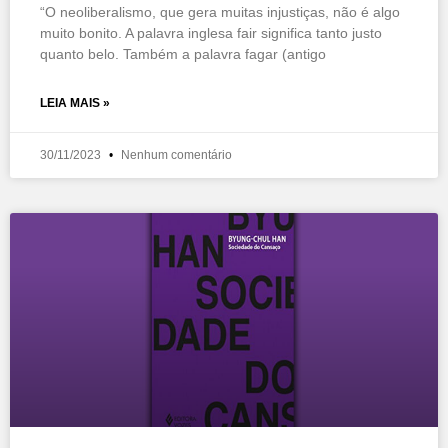
“O neoliberalismo, que gera muitas injustiças, não é algo
muito bonito. A palavra inglesa fair significa tanto justo
quanto belo. Também a palavra fagar (antigo
LEIA MAIS »
30/11/2023
Nenhum comentário