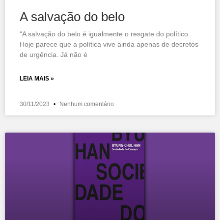
A salvação do belo
“A salvação do belo é igualmente o resgate do político.
Hoje parece que a política vive ainda apenas de decretos
de urgência. Já não é
LEIA MAIS »
30/11/2023
Nenhum comentário