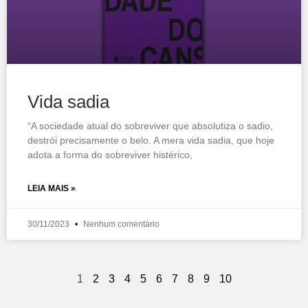
Vida sadia
“A sociedade atual do sobreviver que absolutiza o sadio,
destrói precisamente o belo. A mera vida sadia, que hoje
adota a forma do sobreviver histérico,
LEIA MAIS »
30/11/2023
Nenhum comentário
1
2
3
4
5
6
7
8
9
10